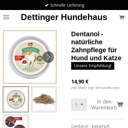
Schnelle Lieferung
Zum
Hauptinhalt
Dettinger Hundehaus
springen
Dentanol -
natürliche
Zahnpflege für
Hund und Katze
Unsere Empfehlung!
14,90 €
inkl. MwSt zzgl. Versandkosten
In den
Warenkorb
Dentanol - bekämpft