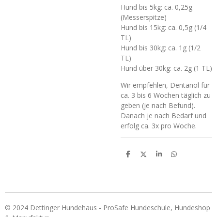
Hund bis 5kg: ca. 0,25g
(Messerspitze)
Hund bis 15kg: ca. 0,5g (1/4
TL)
Hund bis 30kg: ca. 1g (1/2
TL)
Hund über 30kg: ca. 2g (1 TL)
Wir empfehlen, Dentanol für
ca. 3 bis 6 Wochen täglich zu
geben (je nach Befund).
Danach je nach Bedarf und
erfolg ca. 3x pro Woche.
T
T
T
T
e
e
e
e
i
i
i
i
l
l
l
l
e
e
e
e
n
n
n
n
© 2024 Dettinger Hundehaus - ProSafe Hundeschule, Hundeshop