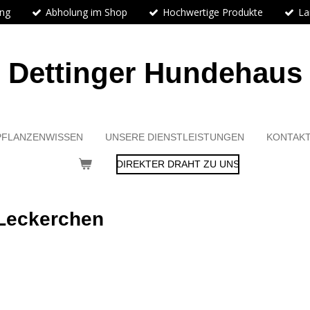
ung
Abholung im Shop
Hochwertige Produkte
La
Dettinger Hundehaus
PFLANZENWISSEN
UNSERE DIENSTLEISTUNGEN
KONTAK
DIREKTER DRAHT ZU UNS
 Leckerchen