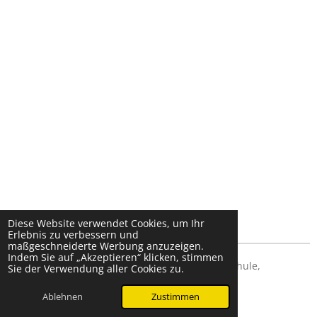
Diese Website verwendet Cookies, um Ihr
Erlebnis zu verbessern und
maßgeschneiderte Werbung anzuzeigen.
Indem Sie auf „Akzeptieren“ klicken, stimmen
© 2024 Dettinger Hundehaus - ProSafe Hundeschule,
Sie der Verwendung aller Cookies zu.
Hundeshop & Manufaktur
Ablehnen
Zustimmen
Mit Unterstützung von
Webador