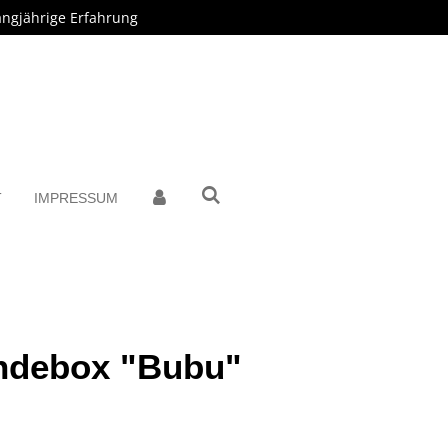
angjährige Erfahrung
T
IMPRESSUM
ndebox "Bubu"