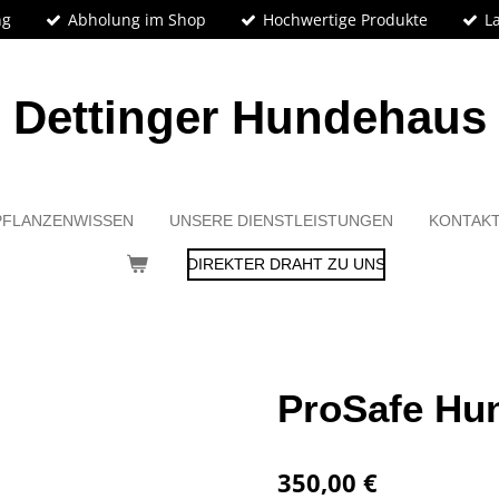
ng
Abholung im Shop
Hochwertige Produkte
L
Dettinger Hundehaus
PFLANZENWISSEN
UNSERE DIENSTLEISTUNGEN
KONTAK
DIREKTER DRAHT ZU UNS
ProSafe Hu
350,00 €