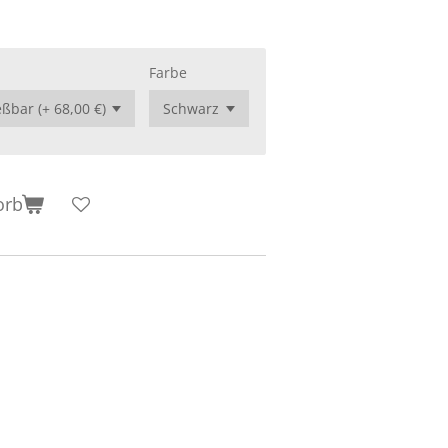
Farbe
orb