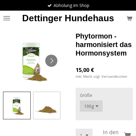
Abholung im Shop
Zum
Hauptinhalt
Dettinger Hundehaus
springen
Phytormon -
harmonisiert das
Hormonsystem
15,00 €
inkl. MwSt zzgl. Versandkosten
Größe
In den