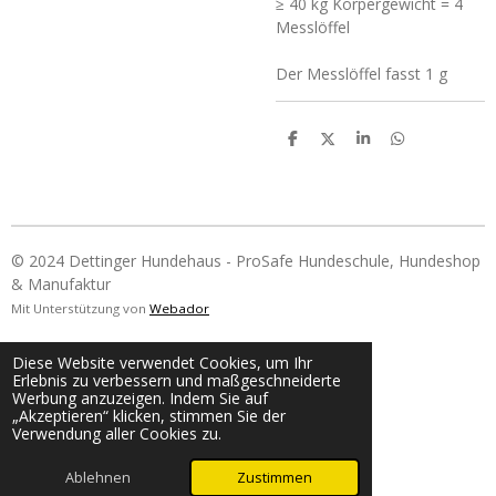
≥ 40 kg Körpergewicht = 4
Messlöffel
Der Messlöffel fasst 1 g
T
T
T
T
e
e
e
e
i
i
i
i
l
l
l
l
e
e
e
e
n
n
n
n
© 2024 Dettinger Hundehaus - ProSafe Hundeschule, Hundeshop
& Manufaktur
Mit Unterstützung von
Webador
Diese Website verwendet Cookies, um Ihr
Erlebnis zu verbessern und maßgeschneiderte
Werbung anzuzeigen. Indem Sie auf
„Akzeptieren“ klicken, stimmen Sie der
Verwendung aller Cookies zu.
Ablehnen
Zustimmen