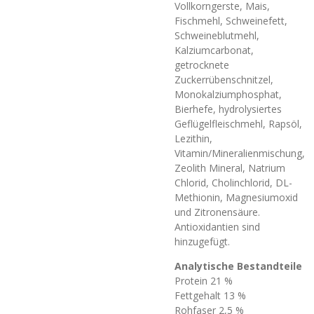
Vollkorngerste, Mais,
Fischmehl, Schweinefett,
Schweineblutmehl,
Kalziumcarbonat,
getrocknete
Zuckerrübenschnitzel,
Monokalziumphosphat,
Bierhefe, hydrolysiertes
Geflügelfleischmehl, Rapsöl,
Lezithin,
Vitamin/Mineralienmischung,
Zeolith Mineral, Natrium
Chlorid, Cholinchlorid, DL-
Methionin, Magnesiumoxid
und Zitronensäure.
Antioxidantien sind
hinzugefügt.
Analytische Bestandteile
Protein 21 %
Fettgehalt 13 %
Rohfaser 2,5 %