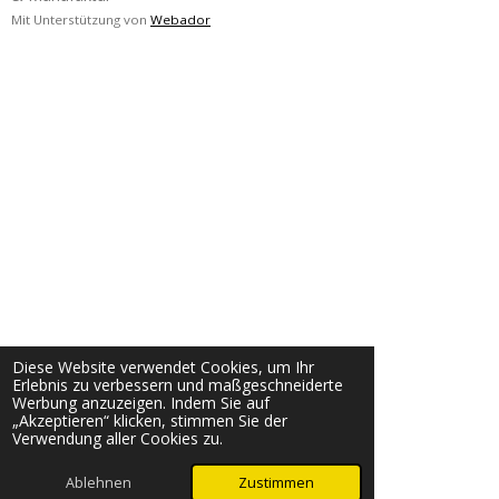
Mit Unterstützung von
Webador
Diese Website verwendet Cookies, um Ihr
Erlebnis zu verbessern und maßgeschneiderte
Werbung anzuzeigen. Indem Sie auf
„Akzeptieren“ klicken, stimmen Sie der
Verwendung aller Cookies zu.
Ablehnen
Zustimmen