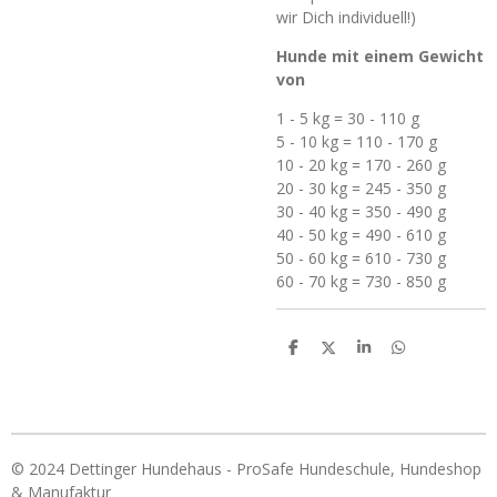
wir Dich individuell!)
Hunde mit einem Gewicht
von
1 - 5 kg = 30 - 110 g
5 - 10 kg = 110 - 170 g
10 - 20 kg = 170 - 260 g
20 - 30 kg = 245 - 350 g
30 - 40 kg = 350 - 490 g
40 - 50 kg = 490 - 610 g
50 - 60 kg = 610 - 730 g
60 - 70 kg = 730 - 850 g
T
T
T
T
e
e
e
e
i
i
i
i
l
l
l
l
e
e
e
e
n
n
n
n
© 2024 Dettinger Hundehaus - ProSafe Hundeschule, Hundeshop
& Manufaktur