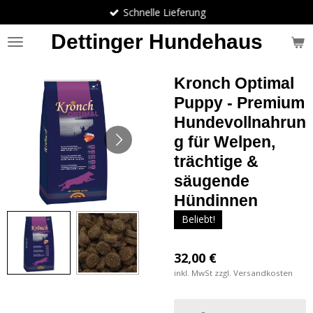
Schnelle Lieferung
Zum
Hauptinhalt
Dettinger Hundehaus
springen
Kronch Optimal
Puppy - Premium
Hundevollnahrun
g für Welpen,
trächtige &
säugende
Hündinnen
Beliebt!
32,00 €
inkl. MwSt zzgl. Versandkosten